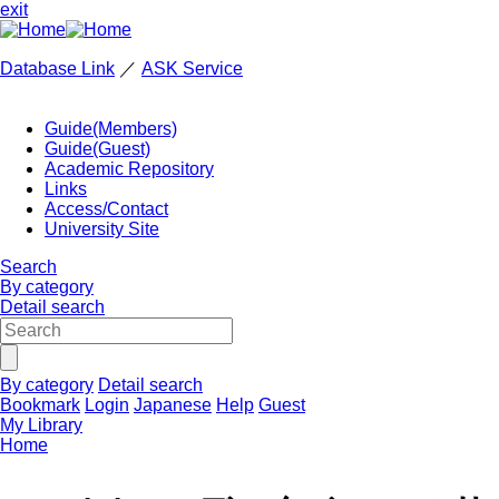
exit
Database Link
／
ASK Service
Guide(Members)
Guide(Guest)
Academic Repository
Links
Access/Contact
University Site
Search
By category
Detail search
By category
Detail search
Bookmark
Login
Japanese
Help
Guest
My Library
Home