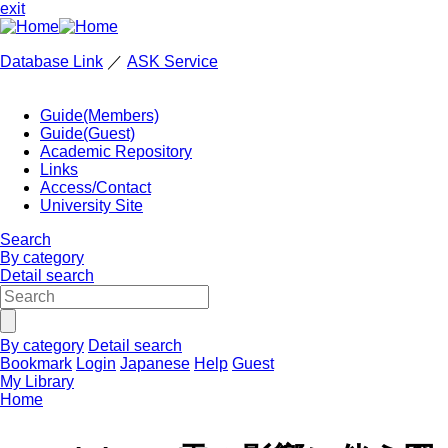
exit
Database Link
／
ASK Service
Guide(Members)
Guide(Guest)
Academic Repository
Links
Access/Contact
University Site
Search
By category
Detail search
By category
Detail search
Bookmark
Login
Japanese
Help
Guest
My Library
Home