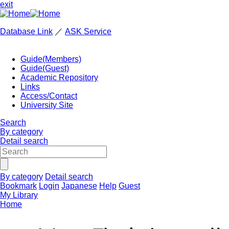
exit
Database Link
／
ASK Service
Guide(Members)
Guide(Guest)
Academic Repository
Links
Access/Contact
University Site
Search
By category
Detail search
By category
Detail search
Bookmark
Login
Japanese
Help
Guest
My Library
Home