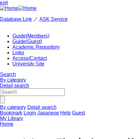
exit
Database Link
／
ASK Service
Guide(Members)
Guide(Guest)
Academic Repository
Links
Access/Contact
University Site
Search
By category
Detail search
By category
Detail search
Bookmark
Login
Japanese
Help
Guest
My Library
Home