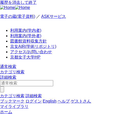
履歴を消去して終了
電子の蔵(電子資料)
／
ASKサービス
利用案内(学内者)
利用案内(学外者)
図書館資料収集方針
京女AIR(学術リポジトリ)
アクセス/お問い合わせ
京都女子大学HP
通常検索
カテゴリ検索
詳細検索
カテゴリ検索
詳細検索
ブックマーク
ログイン
English
ヘルプ
ゲストさん
マイライブラリ
ホーム