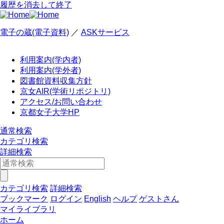
履歴を消去して終了
電子の蔵(電子資料)
／
ASKサービス
利用案内(学内者)
利用案内(学外者)
図書館資料収集方針
京女AIR(学術リポジトリ)
アクセス/お問い合わせ
京都女子大学HP
通常検索
カテゴリ検索
詳細検索
カテゴリ検索
詳細検索
ブックマーク
ログイン
English
ヘルプ
ゲストさん
マイライブラリ
ホーム