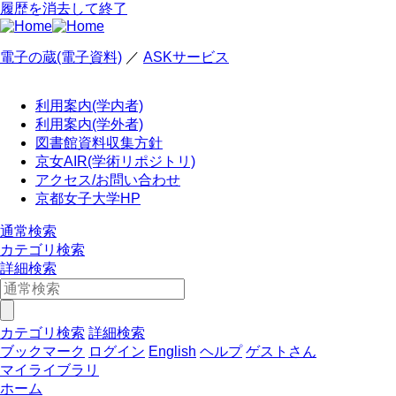
履歴を消去して終了
電子の蔵(電子資料)
／
ASKサービス
利用案内(学内者)
利用案内(学外者)
図書館資料収集方針
京女AIR(学術リポジトリ)
アクセス/お問い合わせ
京都女子大学HP
通常検索
カテゴリ検索
詳細検索
カテゴリ検索
詳細検索
ブックマーク
ログイン
English
ヘルプ
ゲストさん
マイライブラリ
ホーム