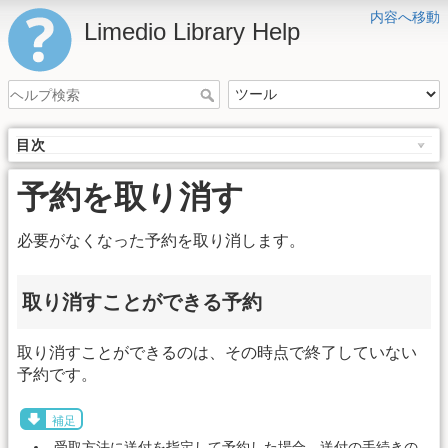
内容へ移動
Limedio Library Help
目次
予約を取り消す
必要がなくなった予約を取り消します。
取り消すことができる予約
取り消すことができるのは、その時点で終了していない
予約です。
補足
受取方法に送付を指定して予約した場合、送付の手続きの