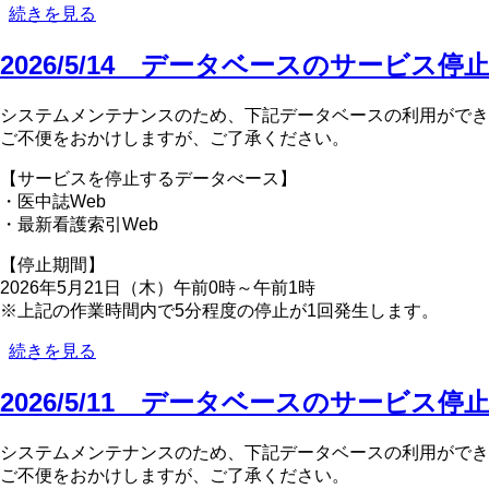
2026/5/22
続きを見る
い
デ
て
ー
2026/5/14 データベースのサービス停
の
タ
ベ
システムメンテナンスのため、下記データベースの利用ができ
ー
ご不便をおかけしますが、ご了承ください。
ス
の
【サービスを停止するデータべース】
サ
・医中誌Web
ー
・最新看護索引Web
ビ
ス
【停止期間】
停
2026年5月21日（木）午前0時～午前1時
止
※上記の作業時間内で5分程度の停止が1回発生します。
に
2026/5/14
続きを見る
つ
デ
い
ー
2026/5/11 データベースのサービス停
て
タ
の
ベ
システムメンテナンスのため、下記データベースの利用ができ
ー
ご不便をおかけしますが、ご了承ください。
ス