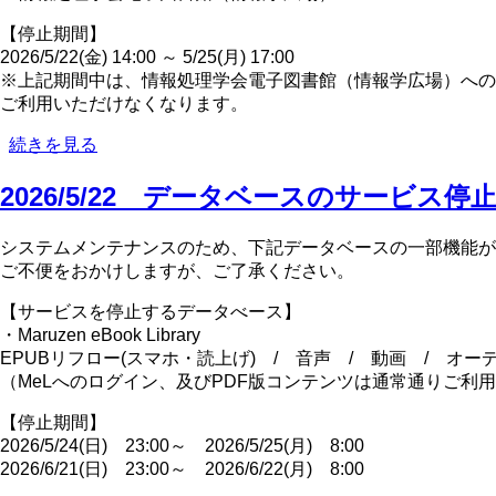
ラ
イ
【停止期間】
ア
2026/5/22(金) 14:00 ～ 5/25(月) 17:00
ル
※上記期間中は、情報処理学会電子図書館（情報学広場）への
(お
ご利用いただけなくなります。
試
2026/5/22
続きを見る
し)
デ
に
ー
2026/5/22 データベースのサービス停
つ
タ
い
ベ
て
システムメンテナンスのため、下記データベースの一部機能が
ー
の
ご不便をおかけしますが、ご了承ください。
ス
の
【サービスを停止するデータべース】
サ
・Maruzen eBook Library
ー
EPUBリフロー(スマホ・読上げ) / 音声 / 動画 / オー
ビ
（MeLへのログイン、及びPDF版コンテンツは通常通りご利
ス
停
【停止期間】
止
2026/5/24(日) 23:00～ 2026/5/25(月) 8:00
に
2026/6/21(日) 23:00～ 2026/6/22(月) 8:00
つ