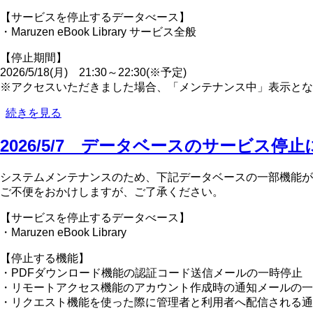
の
【サービスを停止するデータべース】
サ
・Maruzen eBook Library サービス全般
ー
ビ
【停止期間】
ス
2026/5/18(月) 21:30～22:30(※予定)
停
※アクセスいただきました場合、「メンテナンス中」表示とな
止
2026/5/11
続きを見る
に
デ
つ
ー
2026/5/7 データベースのサービス停
い
タ
て
ベ
の
システムメンテナンスのため、下記データベースの一部機能が
ー
ご不便をおかけしますが、ご了承ください。
ス
の
【サービスを停止するデータべース】
サ
・Maruzen eBook Library
ー
ビ
【停止する機能】
ス
・PDFダウンロード機能の認証コード送信メールの一時停止
停
・リモートアクセス機能のアカウント作成時の通知メールの一
止
・リクエスト機能を使った際に管理者と利用者へ配信される通