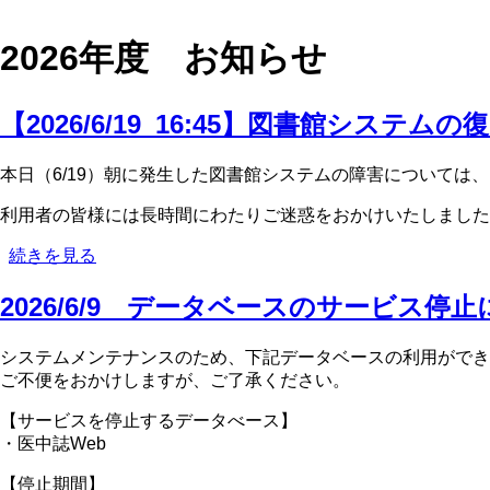
2026年度 お知らせ
【2026/6/19_16:45】図書館システム
本日（6/19）朝に発生した図書館システムの障害については、
利用者の皆様には長時間にわたりご迷惑をおかけいたしました
【2026/6/19_16:45】
続きを見る
図
2026/6/9 データベースのサービス停
書
館
シ
システムメンテナンスのため、下記データベースの利用ができ
ス
ご不便をおかけしますが、ご了承ください。
テ
ム
【サービスを停止するデータべース】
の
・医中誌Web
復
【停止期間】
旧