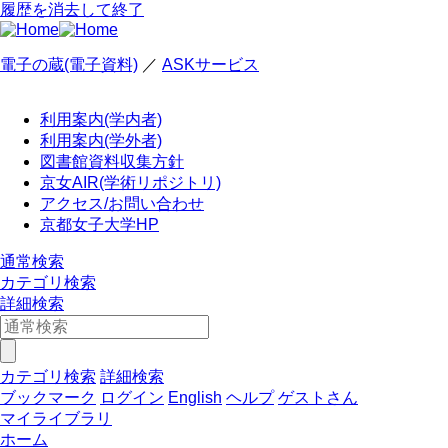
履歴を消去して終了
電子の蔵(電子資料)
／
ASKサービス
利用案内(学内者)
利用案内(学外者)
図書館資料収集方針
京女AIR(学術リポジトリ)
アクセス/お問い合わせ
京都女子大学HP
通常検索
カテゴリ検索
詳細検索
カテゴリ検索
詳細検索
ブックマーク
ログイン
English
ヘルプ
ゲストさん
マイライブラリ
ホーム