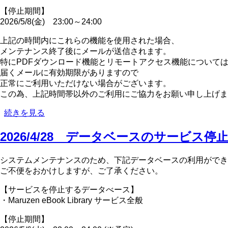
に
【停止期間】
つ
2026/5/8(金) 23:00～24:00
い
て
上記の時間内にこれらの機能を使用された場合、
の
メンテナンス終了後にメールが送信されます。
特にPDFダウンロード機能とリモートアクセス機能について
届くメールに有効期限がありますので
正常にご利用いただけない場合がございます。
この為、上記時間帯以外のご利用にご協力をお願い申し上げま
2026/5/7
続きを見る
デ
ー
2026/4/28 データベースのサービス停
タ
ベ
システムメンテナンスのため、下記データベースの利用ができ
ー
ご不便をおかけしますが、ご了承ください。
ス
の
【サービスを停止するデータべース】
サ
・Maruzen eBook Library サービス全般
ー
ビ
【停止期間】