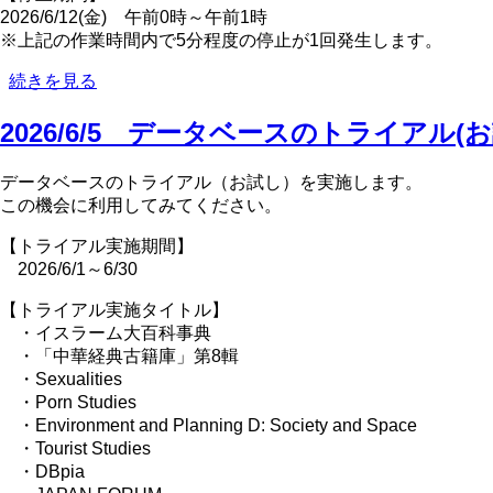
2026/6/12(金) 午前0時～午前1時
に
※上記の作業時間内で5分程度の停止が1回発生します。
つ
い
2026/6/9
続きを見る
て
デ
の
ー
2026/6/5 データベースのトライアル(
タ
ベ
データベースのトライアル（お試し）を実施します。
ー
この機会に利用してみてください。
ス
の
【トライアル実施期間】
サ
2026/6/1～6/30
ー
ビ
【トライアル実施タイトル】
ス
・イスラーム大百科事典
停
・「中華経典古籍庫」第8輯
止
・Sexualities
に
・Porn Studies
つ
・Environment and Planning D: Society and Space
い
・Tourist Studies
て
・DBpia