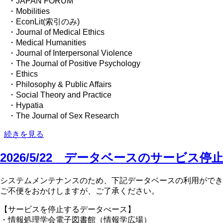
の
・JAPAN FORUM
・Mobilities
・EconLit(索引のみ)
・Journal of Medical Ethics
・Medical Humanities
・Journal of Interpersonal Violence
・The Journal of Positive Psychology
・Ethics
・Philosophy & Public Affairs
・Social Theory and Practice
・Hypatia
・The Journal of Sex Research
2026/6/5
続きを見る
デ
ー
2026/5/22 データベースのサービス停
タ
ベ
システムメンテナンスのため、下記データベースの利用ができ
ー
ご不便をおかけしますが、ご了承ください。
ス
の
【サービスを停止するデータべース】
ト
・情報処理学会電子図書館（情報学広場）