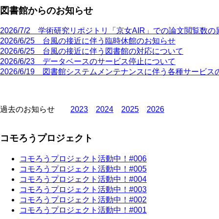
図書館からのお知らせ
2026/7/2 学術研究リポジトリ「京女AIR」での論文閲覧数
2026/6/25 台風の接近に伴う臨時休館のお知らせ
2026/6/25 台風の接近に伴う図書館の対応について
2026/6/23 データベースのサービス停止について
2026/6/19 図書館システムメンテナンスに伴う各種サービ
ペ
過去のお知らせ
2023
2024
2025
2026
ー
ジ
送
コモろうプロジェクト
り
コモろうプロジェクト活動中！#006
コモろうプロジェクト活動中！#005
コモろうプロジェクト活動中！#004
コモろうプロジェクト活動中！#00
3
コモろうプロジェクト活動中！#002
コモろうプロジェクト活動中！#001