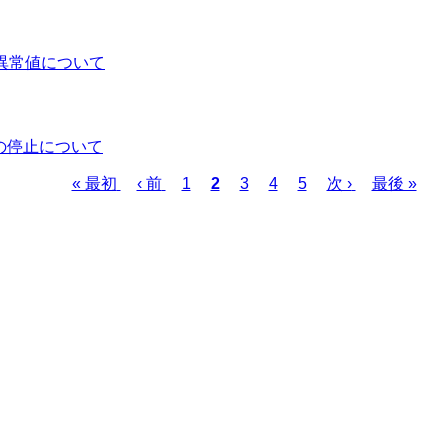
の異常値について
スの停止について
Page
Page
Page
Page
先
« 最初
前
‹ 前
1
カ
2
3
4
5
次
次 ›
最
最後 »
頭
ペ
レ
ペ
終
ペ
ー
ン
ー
ペ
ー
ジ
ト
ジ
ー
ジ
ペ
ジ
ー
ジ