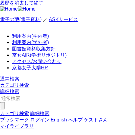
履歴を消去して終了
電子の蔵(電子資料)
／
ASKサービス
利用案内(学内者)
利用案内(学外者)
図書館資料収集方針
京女AIR(学術リポジトリ)
アクセス/お問い合わせ
京都女子大学HP
通常検索
カテゴリ検索
詳細検索
カテゴリ検索
詳細検索
ブックマーク
ログイン
English
ヘルプ
ゲストさん
マイライブラリ