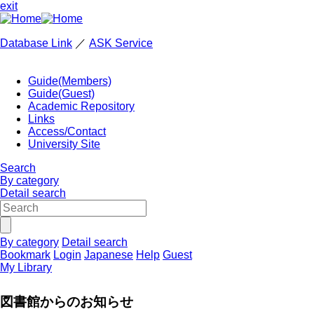
exit
Database Link
／
ASK Service
Guide(Members)
Guide(Guest)
Academic Repository
Links
Access/Contact
University Site
Search
By category
Detail search
By category
Detail search
Bookmark
Login
Japanese
Help
Guest
My Library
図書館からのお知らせ