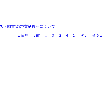
ービス・図書貸借/文献複写について
First
Previous
Page
Page
Page
Current
Page
Next
Last
« 最初
‹ 前
1
2
3
4
5
次 ›
最後 »
page
page
page
page
page